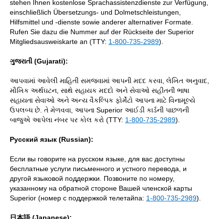
stehen Ihnen kostenlose Sprachassistenzdienste zur Verfügung,
einschließlich Übersetzungs- und Dolmetschleistungen,
Hilfsmittel und -dienste sowie anderer alternativer Formate.
Rufen Sie dazu die Nummer auf der Rückseite der Superior
Mitgliedsausweiskarte an (TTY:
1-800-735-2989
).
ગુજરાતી (Gujarati):
આપવામાં આવેલી માહિતી સમજવામાં આપની મદદ કરવા, લેખિત અનુવાદ,
મૌખિક અર્થઘટન, સાથે સહાયક મદદો અને સેવાઓ સહીતની ભાષા
સહાયતા સેવાઓ અને અન્ય વૈકલ્પિક ફોર્મેટો આપના માટે વિનામૂલ્યે
ઉપલબ્ધ છે. તે મેળવવા, આપના Superior આઈડી કાર્ડની પાછળની
બાજુએ આપેલા નંબર પર કોલ કરો (TTY:
1-800-735-2989
).
Русский язык (Russian):
Если вы говорите на русском языке, для вас доступны
бесплатные услуги письменного и устного перевода, и
другой языковой поддержки. Позвоните по номеру,
указанному на обратной стороне Вашей членской карты
Superior (номер с поддержкой телетайпа:
1-800-735-2989
).
日本語 (Japanese):