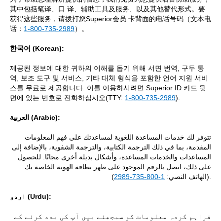
其中包括笔译、口 译、辅助工具及服务、以及其他替代形式。要
获得这些服务，请拨打您Superior会员 卡背面的电话号码（文本电
话：
1-800-735-2989
）。
한국어 (Korean):
제공된 정보에 대한 귀하의 이해를 돕기 위해 서면 번역, 구두 통
역, 보조 도구 및 서비스, 기타 대체 형식을 포함한 언어 지원 서비
스를 무료로 제공합니다. 이를 이용하시려면 Superior ID 카드 뒷
면에 있는 번호로 전화하십시오(TTY:
1-800-735-2989
).
العربية (Arabic):
تتوفر لك خدمات المساعدة اللغوية لمساعدتك على فهم المعلومات
المقدمة، بما في ذلك الترجمة الكتابية، والترجمة الشفوية، بالإضافة إلى
المساعدات والخدمات المساعدة، وأشكال بديلة أخرى مجانًا. للحصول
على ذلك، اتصل بالرقم الموجود على ظهر بطاقة الهوية الخاصة بك
1-800-735-2989
(الهاتف النصي:
).
اردو (Urdu):
فراہم کردہ معلومات کو سمجھنے میں آپ کی مدد کرنے کے