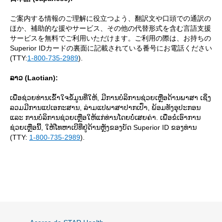
ご案内する情報のご理解に役立つよう、翻訳文や口頭での通訳の
ほか、補助的な援やサービス、その他の代替形式を含む言語支援
サービスを無料でご利用いただけます。ご利用の際は、お持ちの
Superior IDカードの裏面に記載されている番号にお電話ください
(TTY:
1-800-735-2989
).
ລາວ (Laotian):
ເພື່ອຊ່ວຍທ່ານເຂົ້າໃຈຂໍ້ມູນທີ່ໃຫ້, ມີການບໍລິການຊ່ວຍເຫຼືອດ້ານພາສາ ເຊິ່ງ
ລວມມີການແປເອກະສານ, ລ່າມແປພາສາປາກເປົ່າ, ພ້ອມທັງອຸປະກອນ
ແລະ ການບໍລິການຊ່ວຍເຫຼືອໃຫ້ແກ່ທ່ານໂດຍບໍ່ເສຍຄ່າ. ເພື່ອຂໍເອົາການ
ຊ່ວຍເຫຼືອນີ້, ໃຫ້ໂທຫາເບີທີ່ຢູ່ດ້ານຫຼັງຂອງບັດ Superior ID ຂອງທ່ານ
(TTY:
1-800-735-2989
).