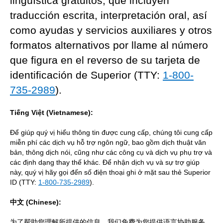
lingüística gratuitos, que incluyen
traducción escrita, interpretación oral, así
como ayudas y servicios auxiliares y otros
formatos alternativos por llame al número
que figura en el reverso de su tarjeta de
identificación de Superior (TTY:
1-800-
735-2989
).
Tiếng Việt (Vietnamese):
Để giúp quý vị hiểu thông tin được cung cấp, chúng tôi cung cấp
miễn phí các dịch vụ hỗ trợ ngôn ngữ, bao gồm dịch thuật văn
bản, thông dịch nói, cũng như các công cụ và dịch vụ phụ trợ và
các định dạng thay thế khác. Để nhận dịch vụ và sự trợ giúp
này, quý vị hãy gọi đến số điện thoại ghi ở mặt sau thẻ Superior
ID (TTY:
1-800-735-2989
).
中文 (Chinese):
为了帮助您理解所提供的信息，我们免费为您提供语言协助服务，